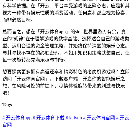
有科学依据。在「开云」平台享受游戏的正确心态，应是将其
视为一种带有娱乐性质的消费活动，任何赢利都应视为惊喜，
而非必然目标。
总而言之，想在「开云体育app」的slots世界里游刃有余，真
正的“规律”在于理解游戏的数学基础、选择适合自己的游戏类
型、运用合理的资金管理策略，并始终保持清醒的娱乐心态。
与其寻找不存在的必胜密码，不如用知识和策略武装自己，让
每一次旋转都充满乐趣与期待。
想要探索更多拥有高返还率和精彩特色的老虎机游戏吗？立即
访问「开云体育官网」，下载客户端，开启你的智能娱乐之
旅，在风险可控的前提下，尽情体验旋转带来的刺激与快乐
吧！
Tags
# 开云体育app
# 开云体育下载
# kaiyun
# 开云体育官网
# 开云
官网