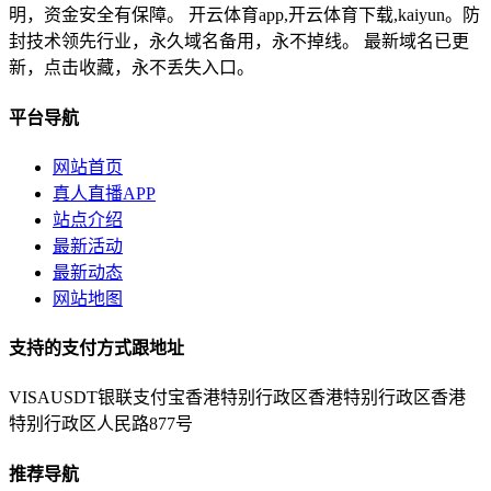
明，资金安全有保障。 开云体育app,开云体育下载,kaiyun。防
封技术领先行业，永久域名备用，永不掉线。 最新域名已更
新，点击收藏，永不丢失入口。
平台导航
网站首页
真人直播APP
站点介绍
最新活动
最新动态
网站地图
支持的支付方式跟地址
VISA
USDT
银联
支付宝
香港特别行政区香港特别行政区香港
特别行政区人民路877号
推荐导航