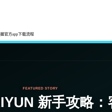
掌握官方app下载流程