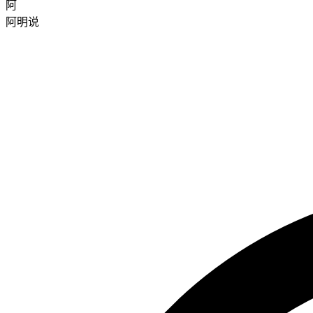
阿
阿明说