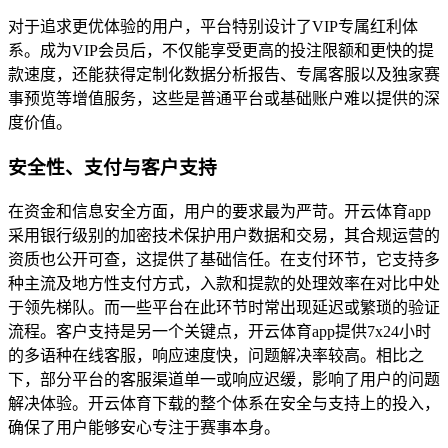
对于追求更优体验的用户，平台特别设计了VIP专属红利体
系。成为VIP会员后，不仅能享受更高的投注限额和更快的提
款速度，还能获得定制化数据分析报告、专属客服以及独家赛
事预览等增值服务，这些是普通平台或基础账户难以提供的深
度价值。
安全性、支付与客户支持
在资金和信息安全方面，用户的要求最为严苛。开云体育app
采用银行级别的加密技术保护用户数据和交易，其合规运营的
资质也公开可查，这提供了基础信任。在支付环节，它支持多
种主流及地方性支付方式，入款和提款的处理效率在对比中处
于领先梯队。而一些平台在此环节时常出现延迟或繁琐的验证
流程。客户支持是另一个关键点，开云体育app提供7x24小时
的多语种在线客服，响应速度快，问题解决率较高。相比之
下，部分平台的客服渠道单一或响应迟缓，影响了用户的问题
解决体验。开云体育下载的整个体系在安全与支持上的投入，
确保了用户能够安心专注于赛事本身。