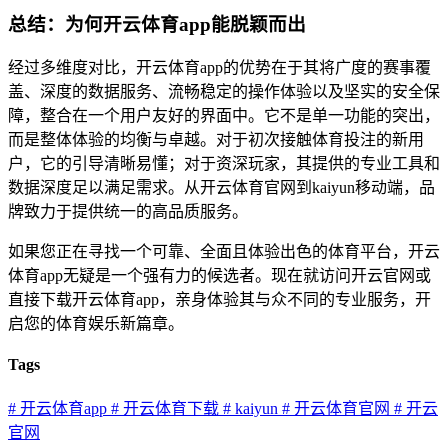
总结：为何开云体育app能脱颖而出
经过多维度对比，开云体育app的优势在于其将广度的赛事覆
盖、深度的数据服务、流畅稳定的操作体验以及坚实的安全保
障，整合在一个用户友好的界面中。它不是单一功能的突出，
而是整体体验的均衡与卓越。对于初次接触体育投注的新用
户，它的引导清晰易懂；对于资深玩家，其提供的专业工具和
数据深度足以满足需求。从开云体育官网到kaiyun移动端，品
牌致力于提供统一的高品质服务。
如果您正在寻找一个可靠、全面且体验出色的体育平台，开云
体育app无疑是一个强有力的候选者。现在就访问开云官网或
直接下载开云体育app，亲身体验其与众不同的专业服务，开
启您的体育娱乐新篇章。
Tags
# 开云体育app
# 开云体育下载
# kaiyun
# 开云体育官网
# 开云
官网