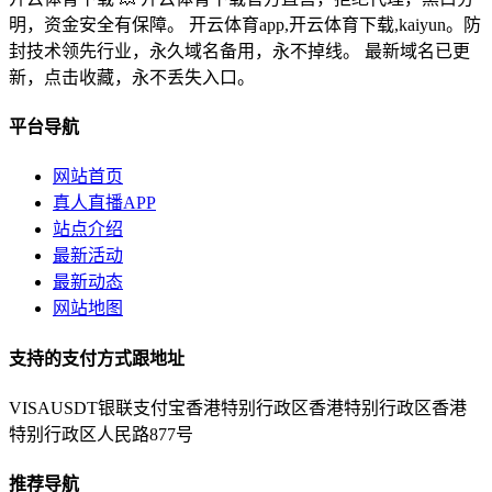
明，资金安全有保障。 开云体育app,开云体育下载,kaiyun。防
封技术领先行业，永久域名备用，永不掉线。 最新域名已更
新，点击收藏，永不丢失入口。
平台导航
网站首页
真人直播APP
站点介绍
最新活动
最新动态
网站地图
支持的支付方式跟地址
VISA
USDT
银联
支付宝
香港特别行政区香港特别行政区香港
特别行政区人民路877号
推荐导航