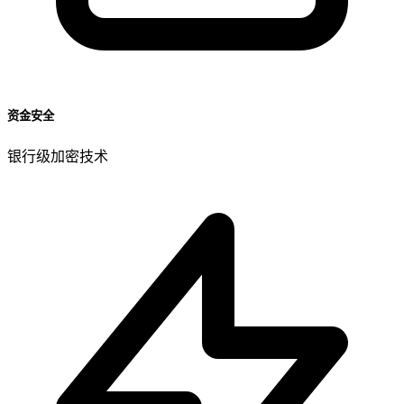
资金安全
银行级加密技术