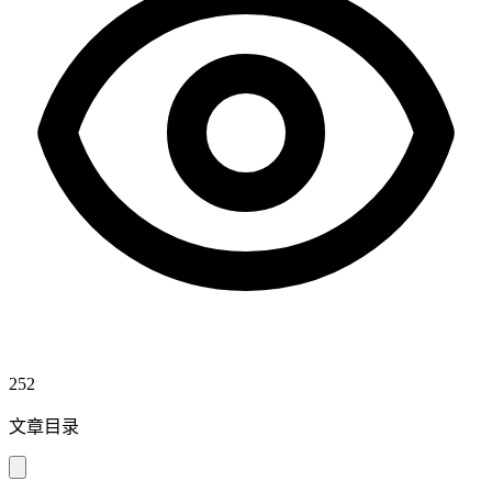
252
文章目录