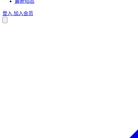
最新动态
登入
加入会员