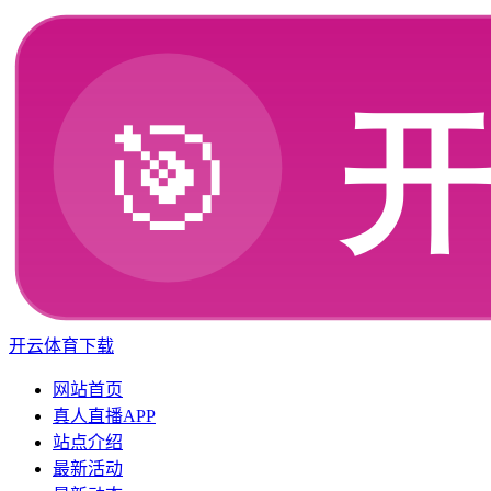
开云体育下载
网站首页
真人直播APP
站点介绍
最新活动