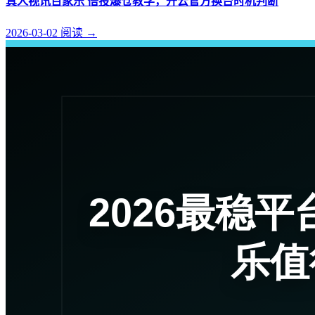
真人视讯百家乐 倍投爆仓教学，开云官方换台时机判断
2026-03-02
阅读
→