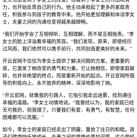
力，也开始反思自己的行为。他主动承担起了更多的家庭责
任，积极参与到孩子的教育中来。他开始更加理解和体谅李女
士，夫妻之间的沟通也变得越来越顺畅。
“我们开始学会了互相倾听，互相理解，而不是互相指责。”李
女士的脸上洋溢着幸福的笑容。“我们发现，原来，即使经历
过风雨，我们依然可以携手前行，共同创造更美好的未来。”
开云官网不仅仅为李女士提供了解决问题的方案，更重要的
是，它激发了她改变的勇气和力量。它让她相信，即使家庭破
碎，也并非绝望的终点，而是重新开始的起点。开云官网所倡
导的积极向上、永不放弃的精神，深深地影响了她。
“开云官网，就像我的引路人，它指引我走出迷雾，找到通往
幸福的道路。”李女士动情地说。“我曾经以为，我的家庭已经
无可救药，但我错了。只要我们有爱，有勇气，有智慧，任何
困难都可以克服。”
如今，李女士的家庭已经走出了阴霾，重拾了往日的和睦。孩
子们健康快乐地成长，夫妻之间的感情也更加深厚。这个曾经