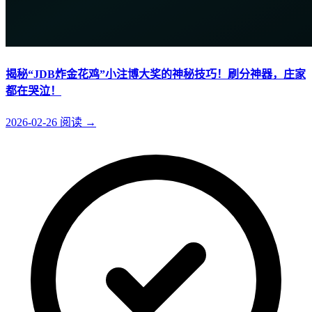
揭秘“JDB炸金花鸡”小注博大奖的神秘技巧！刷分神器，庄家
都在哭泣！
2026-02-26
阅读
→