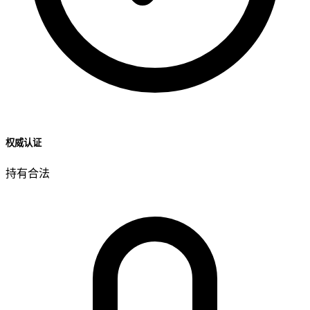
权威认证
持有合法