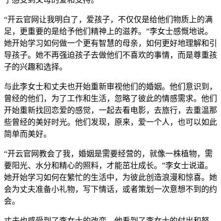
“开云官网让我明白了，爱孩子，不仅仅是给他们物质上的满
足，更重要的是给予他们精神上的滋养。”李女士感慨地说。
她开始学习如何做一个更有智慧的母亲，如何更好地理解和引
导孩子。她不再强迫孩子去做他们不喜欢的事情，而是尊重孩
子的兴趣和选择。
与此李女士和丈夫也开始重新审视他们的婚姻。他们意识到，
曾经的他们，为了工作和生活，忽略了彼此的情感需求。他们
开始重新找回恋爱的感觉，一起去看电影，去旅行，去重温那
些曾经的美好时光。他们发现，原来，爱一个人，也可以如此
简单而美好。
“开云官网教会了我，婚姻是需要经营的，就像一株植物，需
要阳光、水分和精心的照料，才能茁壮成长。”李女士说道。
她开始学习如何在繁忙的生活中，为彼此创造浪漫和惊喜。她
会为丈夫准备小礼物，写下情话，或者策划一次意想不到的约
会。
丈夫也感受到了李女士的改变。他看到了李女士的付出和努