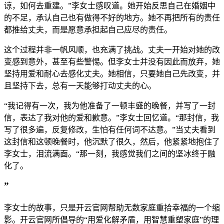
谅，如何去重建。”李女士感叹道。她开始反思自己在婚姻中
的不足，承认自己也有做得不好的地方。她不再把所有的责任
都推给丈夫，而是愿意承担起自己应尽的责任。
这个过程并非一帆风顺，也充满了挑战。丈夫一开始对她的改
变感到意外，甚至有些警惕。但李女士并没有因此而放弃，她
坚持用爱和耐心去感化丈夫。她相信，只要她自己先改变，并
且坚持下去，总有一天能够打动丈夫的心。
“我记得有一次，我为他准备了一顿丰盛的晚餐，并写了一封
信，表达了我对他的爱和歉意。”李女士回忆道。“那封信，我
写了很多遍，反复修改，生怕有任何词不达意。”当丈夫看到
这封信和这顿晚餐时，他沉默了很久，然后，他紧紧地抱住了
李女士，泪流满面。“那一刻，我感觉我们之间的坚冰终于融
化了。
”
李女士的故事，只是开云官网帮助无数家庭重拾幸福的一个缩
影。开云官网所倡导的“用爱化解矛盾，用智慧重塑家庭”的理