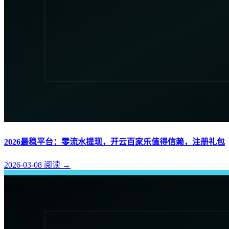
2026最稳平台：零流水提现，开云百家乐值得信赖，注册礼包
2026-03-08
阅读
→